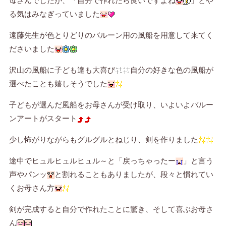
母さんでしたが、「自分で作れたら良いですよね
」とや
る気はみなぎっていました
遠藤先生が色とりどりのバルーン用の風船を用意して来てく
ださいました
沢山の風船に子ども達も大喜び
自分の好きな色の風船が
選べたことも嬉しそうでした
子どもが選んだ風船をお母さんが受け取り、いよいよバルー
ンアートがスタート
少し怖がりながらもグルグルとねじり、剣を作りました
途中でヒュルヒュルヒュル～と「戻っちゃったー
」と言う
声やパンッ
と割れることもありましたが、段々と慣れてい
くお母さん方
剣が完成すると自分で作れたことに驚き、そして喜ぶお母さ
ん