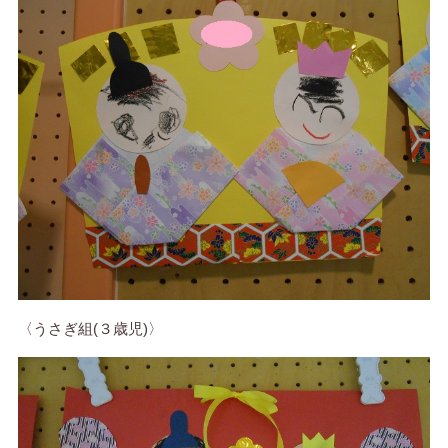
〈うさぎ組(３歳児)〉