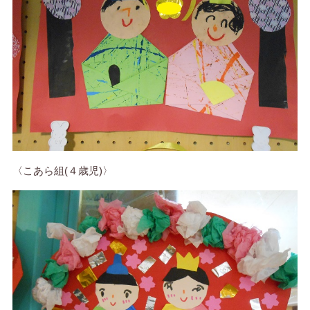
〈こあら組(４歳児)〉