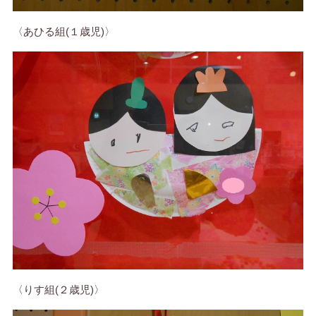
〈あひる組(１歳児)〉
〈りす組(２歳児)〉