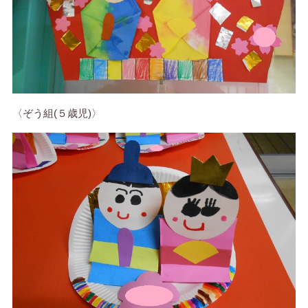
〈ぞう組(５歳児)〉