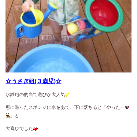
☆うさぎ組(３歳児)☆
水鉄砲の的当て遊びが大人気
窓に貼ったスポンジに水をあて、下に落ちると「やったー
」と
大喜びでした