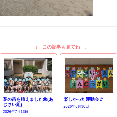
↓ この記事も見てね ↓
花の苗を植えました🌼(あ
楽しかった運動会🚩
じさい組)
2026年6月30日
2026年7月13日