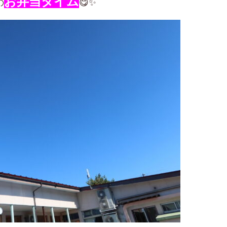
お弁当タイム
の
😋✨