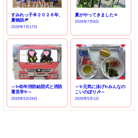
すみれっ子🌞２０２６年、
夏がやってきました🔅
夏物語🎆
2026年7月9日
2026年7月17日
～✨幼年消防結団式と消防
～✨元気に泳げ✨みんなの
署見学✨～
こいのぼり🎶～
2026年5月29日
2026年5月1日