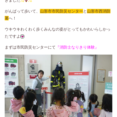
きました
がんばって歩いて、
山形市市民防災センター
と
山形市西消防
署
へ！
ウキウキわくわく歩くみんなの姿がとってもかわいらしかっ
たですよ
まずは市民防災センターにて
『消防士なりきり体験』