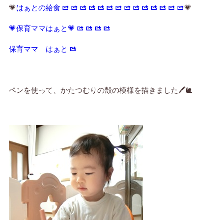
💗
はぁとの給食
💗
💗保育ママはぁと💗
保育ママ はぁと
ペンを使って、かたつむりの殻の模様を描きました🖊️🐌