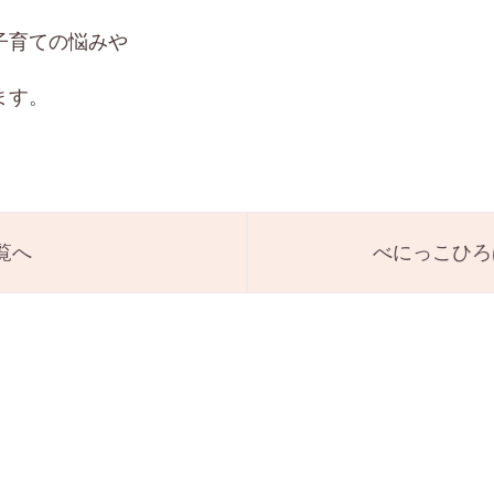
子育ての悩みや
ます。
覧へ
べにっこひろ