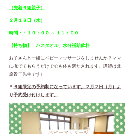
（先着６組親子）
２月１８日（水）
時間・・１０：００ ～ １１：００
【
持ち物
】
バスタオル、水分補給飲料
お子さんと一緒にベビーマッサージをしませんか？ママ
に撫でてもらうだけで心も体も満たされます。講師は北
原景子先生です♪
＊
６
組限定の予約制になっています
。２月２日（月）よ
り
予約受け付けします。