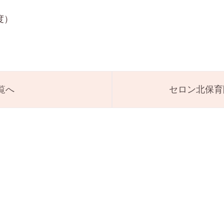
度）
覧へ
セロン北保育