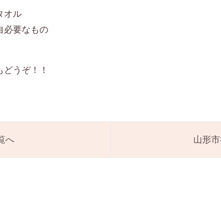
タオル
自必要なもの
もどうぞ！！
覧へ
山形市