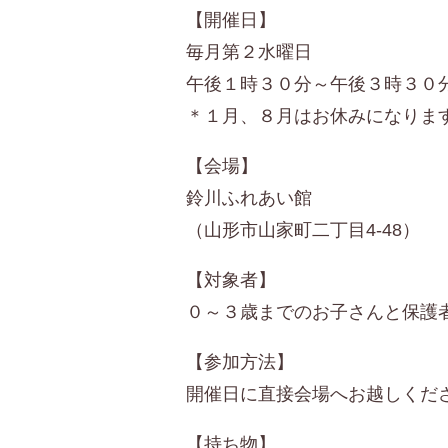
【開催日】
毎月第２水曜日
午後１時３０分～午後３時３０
＊１月、８月はお休みになりま
【会場】
鈴川ふれあい館
（山形市山家町二丁目4-48）
【対象者】
０～３歳までのお子さんと保護
【参加方法】
開催日に直接会場へお越しくだ
【持ち物】