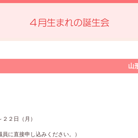
４月生まれの誕生会
山
～２２日（月）
職員に直接申し込みください。）